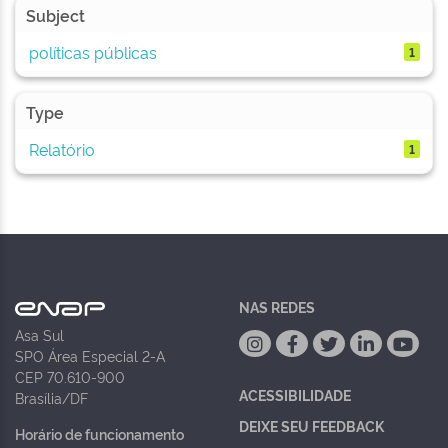
Subject
políticas públicas
1
Type
Relatório
1
NAS REDES
Asa Sul
SPO Área Especial 2-A
CEP 70.610-900
ACESSIBILIDADE
Brasília/DF
DEIXE SEU FEEDBACK
Horário de funcionamento