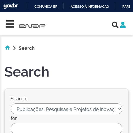
COMUNICA BR
ACESSO À INFORMAÇÃO
PARTI
Skip navigation
IR
PARA
O
CONTEÚDO
Search
Search
Search:
for