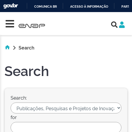
COMUNICA BR
ACESSO À INFORMAÇÃO
PARTI
Skip navigation
IR
PARA
O
CONTEÚDO
Search
Search
Search:
for