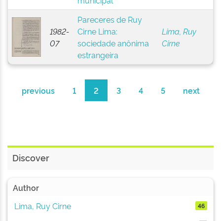
municipal
Pareceres de Ruy
1982-
Cirne Lima:
Lima, Ruy
07
sociedade anônima
Cirne
estrangeira
previous
1
2
3
4
5
next
Discover
Author
Lima, Ruy Cirne
46