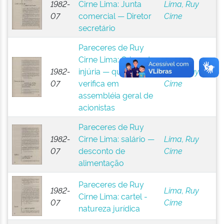
1982-
Cirne Lima: Junta
Lima, Ruy
07
comercial — Diretor
Cirne
secretário
Pareceres de Ruy
Cirne Lima: Crime de
1982-
injúria — quando se
Lima, Ruy
07
verifica em
Cirne
assembléia geral de
acionistas
Pareceres de Ruy
1982-
Cirne Lima: salário —
Lima, Ruy
07
desconto de
Cirne
alimentação
Pareceres de Ruy
1982-
Lima, Ruy
Cirne Lima: cartel -
07
Cirne
natureza jurídica