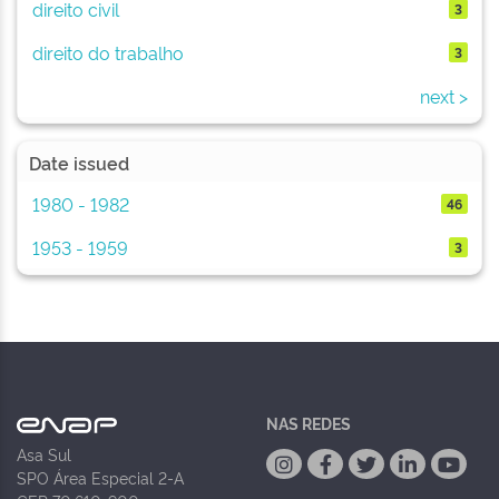
direito civil
3
direito do trabalho
3
next >
Date issued
1980 - 1982
46
1953 - 1959
3
NAS REDES
Asa Sul
SPO Área Especial 2-A