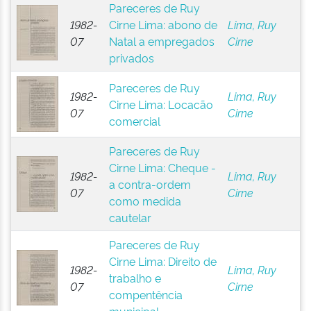
Pareceres de Ruy
1982-
Cirne Lima: abono de
Lima, Ruy
07
Natal a empregados
Cirne
privados
Pareceres de Ruy
1982-
Lima, Ruy
Cirne Lima: Locacão
07
Cirne
comercial
Pareceres de Ruy
Cirne Lima: Cheque -
1982-
Lima, Ruy
a contra-ordem
07
Cirne
como medida
cautelar
Pareceres de Ruy
Cirne Lima: Direito de
1982-
Lima, Ruy
trabalho e
07
Cirne
compentência