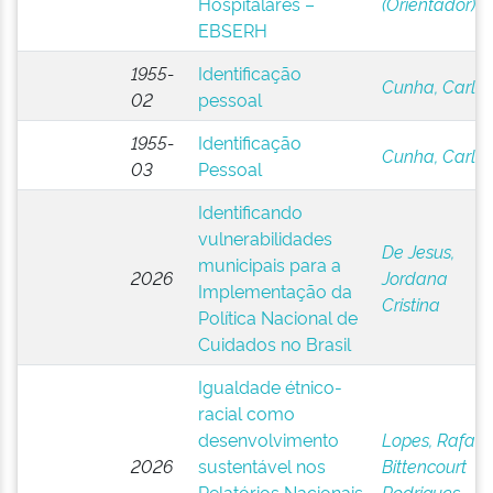
Hospitalares –
(Orientador)
EBSERH
1955-
Identificação
Cunha, Carlos
02
pessoal
1955-
Identificação
Cunha, Carlos
03
Pessoal
Identificando
vulnerabilidades
De Jesus,
municipais para a
2026
Jordana
Implementação da
Cristina
Política Nacional de
Cuidados no Brasil
Igualdade étnico-
racial como
desenvolvimento
Lopes, Rafael
2026
sustentável nos
Bittencourt
Relatórios Nacionais
Rodrigues