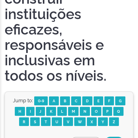
instituições
eficazes,
responsáveis e
inclusivas em
todos os níveis.
Jump to:
0-9
A
B
C
D
E
F
G
H
I
J
K
L
M
N
O
P
Q
R
S
T
U
V
W
X
Y
Z