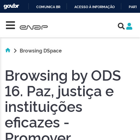
COMUNICA BR
ACESSO À INFORMAÇÃO
PARTI
Skip navigation
IR
PARA
O
CONTEÚDO
Browsing DSpace
Browsing by ODS
16. Paz, justiça e
instituições
eficazes -
Promover