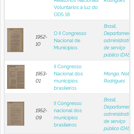
Voluntários à luz do
ODS 18
Brasil.,
O II Congresso
Departament
1952-
Nacional de
administrativo
10
Municípios
de serviço
público (DASP
II Congresso
1953-
Nacional dos
Manga, Nabo
01
municípios
Rodrigues
brasileiros
Brasil,
II Congresso
Departament
1952-
nacional dos
administrativo
09
municípios
de serviço
brasileiros
público (DASP