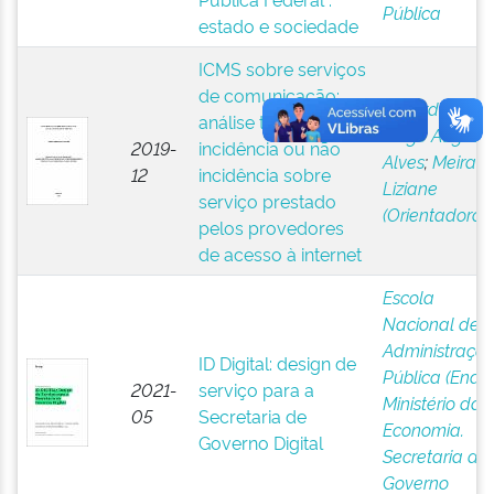
Pública
estado e sociedade
ICMS sobre serviços
de comunicação:
Lacerda,
análise tributária da
Tiago August
2019-
incidência ou não
Alves
;
Meira,
12
incidência sobre
Liziane
serviço prestado
(Orientadora)
pelos provedores
de acesso à internet
Escola
Nacional de
Administraçã
ID Digital: design de
Pública (Enap
2021-
serviço para a
Ministério da
05
Secretaria de
Economia.
Governo Digital
Secretaria de
Governo