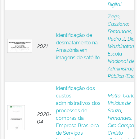
Digital
Zago,
Cassiano
;
Fernandes,
Identificação de
Pedro J.
;
Dias,
desmatamento na
2021
Washington R
Amazônia em
Escola
imagens de satélite
Nacional de
Administraçã
Pública (Enap
Identificação dos
custos
Motta, Carlos
administrativos dos
Vinícius de
processos de
Souza
;
2020-
compras da
Fernandes,
04
Empresa Brasileira
Ciro Campos
de Serviços
Christo