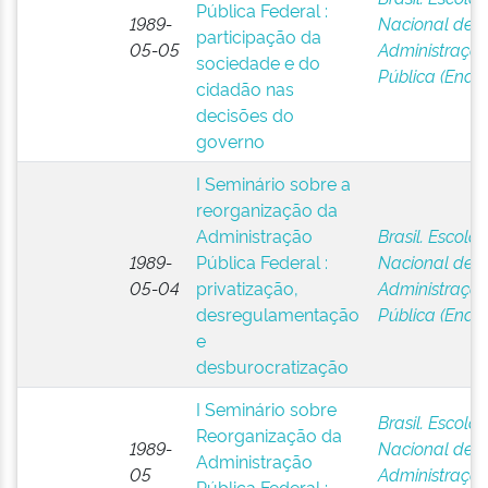
Pública Federal :
1989-
Nacional de
participação da
05-05
Administraçã
sociedade e do
Pública (Enap
cidadão nas
decisões do
governo
I Seminário sobre a
reorganização da
Administração
Brasil. Escola
1989-
Pública Federal :
Nacional de
05-04
privatização,
Administraçã
desregulamentação
Pública (Enap
e
desburocratização
I Seminário sobre
Brasil. Escola
Reorganização da
1989-
Nacional de
Administração
05
Administraçã
Pública Federal :