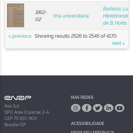
Barboza, Luiz
1952-
Ilha universitária
Hildebrando
02
de B. Horta
< previous
Showing results 2526 to 2545 of 4170
next >
NAS REDES
Asa Sul
SPO Área Especial 2-A
CEP 70.610-900
ACESSIBILIDADE
Brasília/DF
DEIXE SEU FEEDBACK