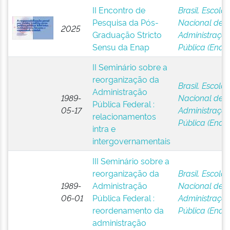
II Encontro de
Brasil. Escola
Pesquisa da Pós-
Nacional de
2025
Graduação Stricto
Administraçã
Sensu da Enap
Pública (Enap
II Seminário sobre a
reorganização da
Brasil. Escola
Administração
1989-
Nacional de
Pública Federal :
05-17
Administraçã
relacionamentos
Pública (Enap
intra e
intergovernamentais
III Seminário sobre a
reorganização da
Brasil. Escola
1989-
Administração
Nacional de
06-01
Pública Federal :
Administraçã
reordenamento da
Pública (Enap
administração