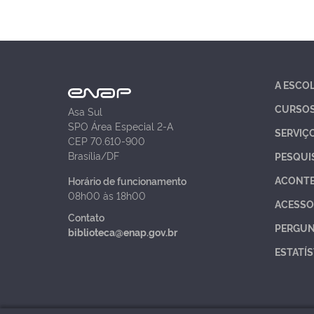
A ESCO
CURSO
Asa Sul
SPO Área Especial 2-A
SERVIÇ
CEP 70.610-900
Brasília/DF
PESQUI
ACONT
Horário de funcionamento
08h00 às 18h00
ACESSO
Contato
PERGUN
biblioteca@enap.gov.br
ESTATÍS