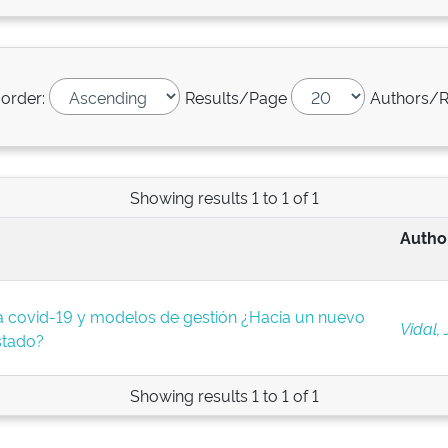
 order:
Results/Page
Authors/R
Showing results 1 to 1 of 1
Author
 covid-19 y modelos de gestión ¿Hacia un nuevo
Vidal,
stado?
Showing results 1 to 1 of 1