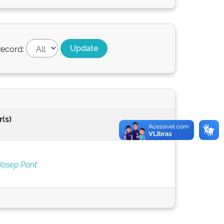
ecord:
(s)
 Josep Pont