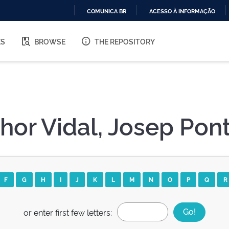
COMUNICA BR
ACESSO À INFORMAÇÃO
IR
PARA
ES
BROWSE
THE REPOSITORY
O
CONTEÚDO
hor Vidal, Josep Pon
F
G
H
I
J
K
L
M
N
O
P
Q
R
or enter first few letters: