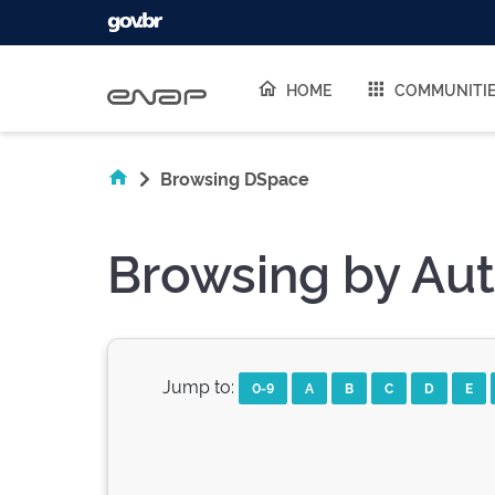
Skip navigation
HOME
COMMUNITI
Browsing DSpace
Browsing by Aut
Jump to:
0-9
A
B
C
D
E