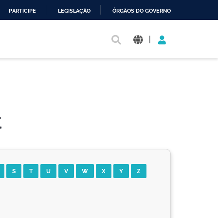
PARTICIPE
LEGISLAÇÃO
ÓRGÃOS DO GOVERNO
|
t
S
T
U
V
W
X
Y
Z