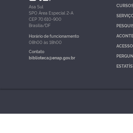
CURSO
Asa Sul
SPO Área Especial 2-A
SERVIÇ
CEP 70.610-900
Brasília/DF
PESQUI
ACONT
Horário de funcionamento
08h00 às 18h00
ACESSO
Contato
PERGUN
biblioteca@enap.gov.br
ESTATÍS