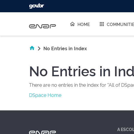
Skip navigation
HOME
COMMUNITI
No Entries in Index
No Entries in In
There are no entries in the index for "All of DSpa
DSpace Home
A ESCO