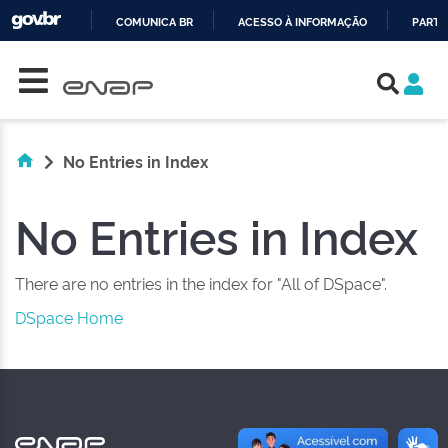
COMUNICA BR
ACESSO À INFORMAÇÃO
PARTI
Skip navigation
IR
PARA
O
CONTEÚDO
No Entries in Index
No Entries in Index
There are no entries in the index for "All of DSpace".
DSpace Home
NAS REDES