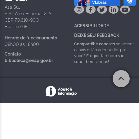
Asa Sul
SPO Área Especial 2-A
CEP 70.610-900
ACESSIBILIDADE
Brasília/DF
DEIXE SEU FEEDBACK
Horário de funcionamento
Compartilhe conosco
se nossos
08h00 às 18h00
canais estão adequados pra
Contato
você? Elogios também são
biblioteca@enap.gov.br
super bem vindos!