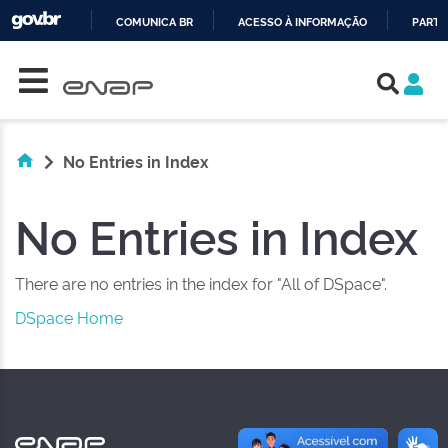
COMUNICA BR
ACESSO À INFORMAÇÃO
PARTI
Skip navigation
IR
PARA
O
CONTEÚDO
No Entries in Index
No Entries in Index
There are no entries in the index for "All of DSpace".
DSpace Home
NAS REDES