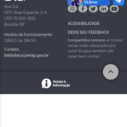
Asa Sul
SPO Área Especial 2-A
CEP 70.610-900
ACESSIBILIDADE
Brasília/DF
DEIXE SEU FEEDBACK
Horário de funcionamento
Compartilhe conosco
se nossos
08h00 às 18h00
canais estão adequados pra
Contato
você? Elogios também são
biblioteca@enap.gov.br
super bem vindos!