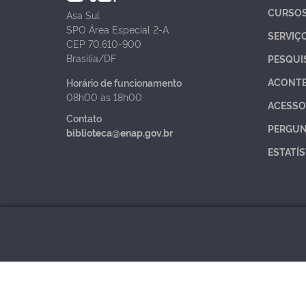
CURSO
Asa Sul
SPO Área Especial 2-A
SERVIÇ
CEP 70.610-900
Brasília/DF
PESQUI
ACONT
Horário de funcionamento
08h00 às 18h00
ACESSO
Contato
PERGUN
biblioteca@enap.gov.br
ESTATÍS