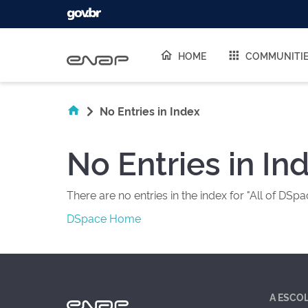
Skip navigation
HOME
COMMUNITI
No Entries in Index
No Entries in In
There are no entries in the index for "All of DSpa
DSpace Home
A ESCO