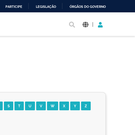
PARTICIPE
LEGISLAÇÃO
ÓRGÃOS DO GOVERNO
|
S
T
U
V
W
X
Y
Z