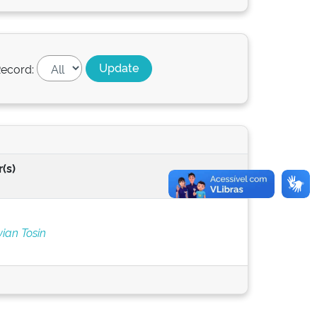
ecord:
(s)
vian Tosin