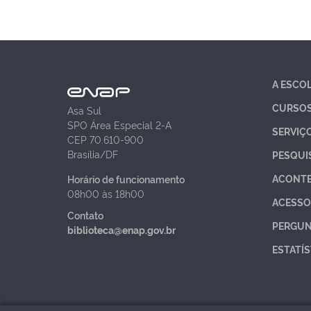
A ESCO
CURSO
Asa Sul
SPO Área Especial 2-A
SERVIÇ
CEP 70.610-900
Brasília/DF
PESQUI
ACONT
Horário de funcionamento
08h00 às 18h00
ACESSO
Contato
PERGUN
biblioteca@enap.gov.br
ESTATÍS