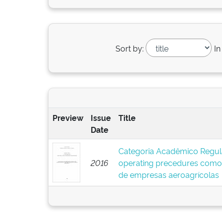
Sort by:
In
Preview
Issue
Title
Date
Categoria Acadêmico Regula
2016
operating precedures como 
de empresas aeroagrícolas