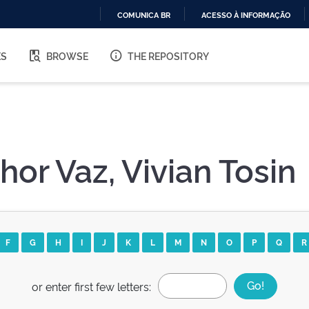
COMUNICA BR
ACESSO À INFORMAÇÃO
IR
PARA
ES
BROWSE
THE REPOSITORY
O
CONTEÚDO
or Vaz, Vivian Tosin
F
G
H
I
J
K
L
M
N
O
P
Q
R
or enter first few letters: