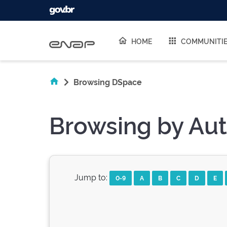
Skip navigation
HOME
COMMUNITI
Browsing DSpace
Browsing by Auth
Jump to:
0-9
A
B
C
D
E