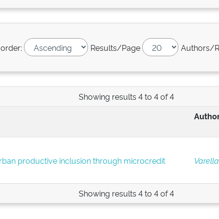
 order:
Results/Page
Authors/R
Showing results 4 to 4 of 4
Author
ban productive inclusion through microcredit
Varella
Showing results 4 to 4 of 4