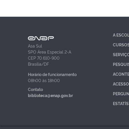
A ESCO
CURSO
Asa Sul
SPO Área Especial 2-A
SERVIÇ
CEP 70.610-900
Brasília/DF
PESQUI
ACONT
Horário de funcionamento
08h00 às 18h00
ACESSO
Contato
PERGUN
biblioteca@enap.gov.br
ESTATÍS