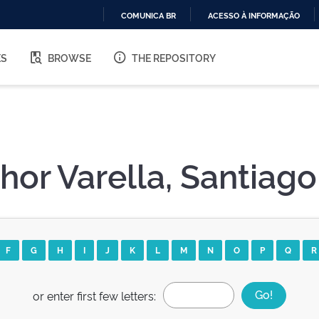
COMUNICA BR
ACESSO À INFORMAÇÃO
IR
PARA
ES
BROWSE
THE REPOSITORY
O
CONTEÚDO
hor Varella, Santiago
F
G
H
I
J
K
L
M
N
O
P
Q
R
or enter first few letters: