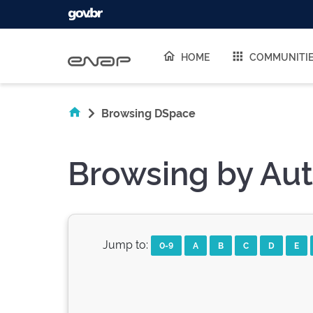
Skip navigation
HOME
COMMUNITI
Browsing DSpace
Browsing by Aut
Jump to:
0-9
A
B
C
D
E