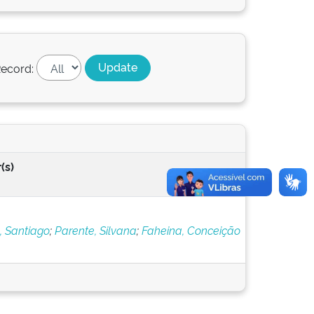
ecord:
(s)
, Santiago
;
Parente, Silvana
;
Faheina, Conceição