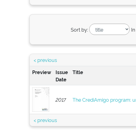
Sort by:
In
< previous
Preview
Issue
Title
Date
2017
The CrediAmigo program: ur
< previous