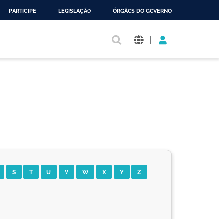
PARTICIPE
LEGISLAÇÃO
ÓRGÃOS DO GOVERNO
|
S
T
U
V
W
X
Y
Z