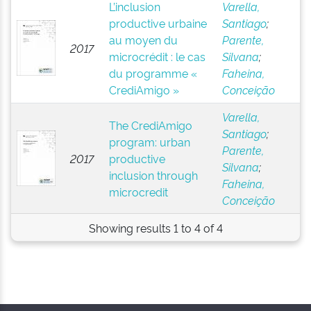
L’inclusion
Varella,
productive urbaine
Santiago
;
au moyen du
Parente,
2017
microcrédit : le cas
Silvana
;
du programme «
Faheina,
CrediAmigo »
Conceição
Varella,
The CrediAmigo
Santiago
;
program: urban
Parente,
2017
productive
Silvana
;
inclusion through
Faheina,
microcredit
Conceição
Showing results 1 to 4 of 4