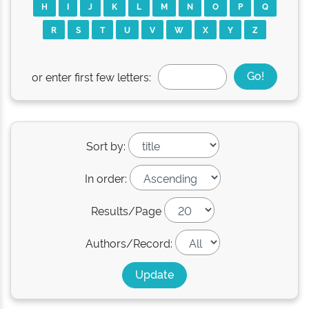
H
I
J
K
L
M
N
O
P
Q
R
S
T
U
V
W
X
Y
Z
or enter first few letters:
Sort by:
In order:
Results/Page
Authors/Record: