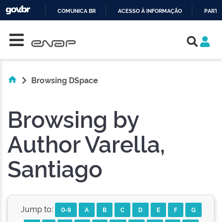
COMUNICA BR
ACESSO À INFORMAÇÃO
PARTI
Skip navigation
IR
PARA
O
CONTEÚDO
Browsing DSpace
Browsing by
Author Varella,
Santiago
Jump to:
0-9
A
B
C
D
E
F
G