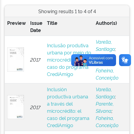
Showing results 1 to 4 of 4
Preview
Issue
Title
Author(s)
Date
Varella,
Inclusão produtiva
Santiago
;
urbana por meio do
Parente,
2017
microcrédito: o
Silvana
;
caso do programa
Faheina,
CrediAmigo
Conceição
Inclusión
Varella,
productiva urbana
Santiago
;
a través del
Parente,
2017
microcrédito: el
Silvana
;
caso del programa
Faheina,
CrediAmigo
Conceição