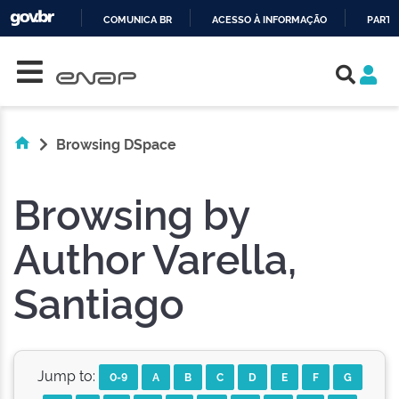
COMUNICA BR
ACESSO À INFORMAÇÃO
PARTI
Skip navigation
IR
PARA
O
CONTEÚDO
Browsing DSpace
Browsing by
Author Varella,
Santiago
Jump to:
0-9
A
B
C
D
E
F
G