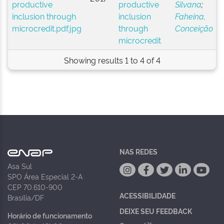
productive
Silvana
;
inclusion
Faheina,
through
Conceição
microcredit
Showing results 1 to 4 of 4
NAS REDES
Asa Sul
SPO Área Especial 2-A
CEP 70.610-900
ACESSIBILIDADE
Brasília/DF
DEIXE SEU FEEDBACK
Horário de funcionamento