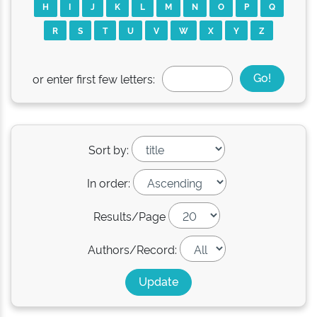
H
I
J
K
L
M
N
O
P
Q
R
S
T
U
V
W
X
Y
Z
or enter first few letters:
Sort by:
In order:
Results/Page
Authors/Record: