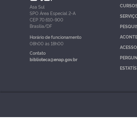
CURSO
Asa Sul
SPO Área Especial 2-A
SERVIÇ
CEP 70.610-900
Brasília/DF
PESQUI
ACONT
Horário de funcionamento
08h00 às 18h00
ACESSO
Contato
PERGUN
biblioteca@enap.gov.br
ESTATÍS