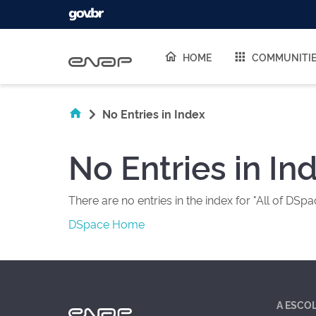
Skip navigation
HOME
COMMUNITI
No Entries in Index
No Entries in In
There are no entries in the index for "All of DSpa
DSpace Home
A ESCO