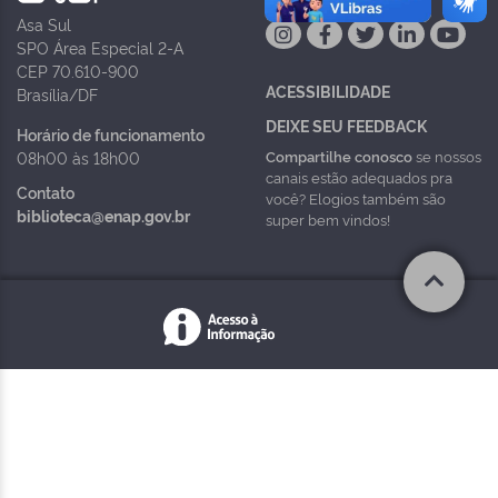
Asa Sul
SPO Área Especial 2-A
CEP 70.610-900
ACESSIBILIDADE
Brasília/DF
DEIXE SEU FEEDBACK
Horário de funcionamento
Compartilhe conosco
se nossos
08h00 às 18h00
canais estão adequados pra
Contato
você? Elogios também são
biblioteca@enap.gov.br
super bem vindos!