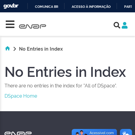
COMUNICA BR
ACESSO À INFORMAÇÃO
PARTI
Skip navigation
IR
PARA
O
CONTEÚDO
No Entries in Index
No Entries in Index
There are no entries in the index for "All of DSpace".
DSpace Home
NAS REDES