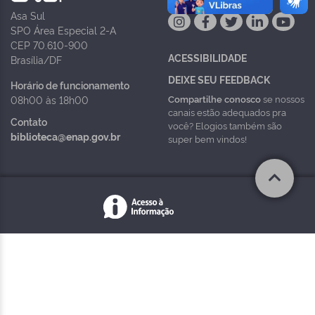
Asa Sul
SPO Área Especial 2-A
CEP 70.610-900
ACESSIBILIDADE
Brasília/DF
DEIXE SEU FEEDBACK
Horário de funcionamento
Compartilhe conosco
se nossos
08h00 às 18h00
canais estão adequados pra
Contato
você? Elogios também são
biblioteca@enap.gov.br
super bem vindos!