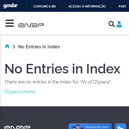
COMUNICA BR
ACESSO À INFORMAÇÃO
PARTI
Skip navigation
IR
PARA
O
CONTEÚDO
No Entries in Index
No Entries in Index
There are no entries in the index for "All of DSpace".
DSpace Home
NAS REDES