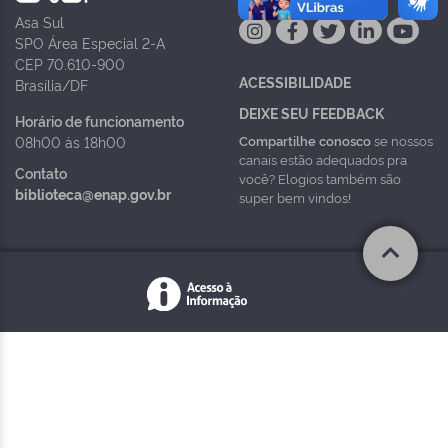
Asa Sul
SPO Área Especial 2-A
CEP 70.610-900
ACESSIBILIDADE
Brasília/DF
DEIXE SEU FEEDBACK
Horário de funcionamento
Compartilhe conosco
se nossos
08h00 às 18h00
canais estão adequados pra
Contato
você? Elogios também são
biblioteca@enap.gov.br
super bem vindos!