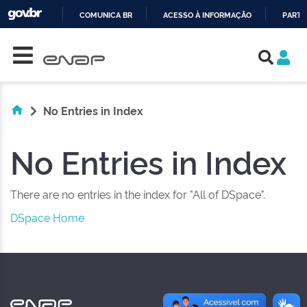
COMUNICA BR
ACESSO À INFORMAÇÃO
PARTI
Skip navigation
IR
PARA
O
CONTEÚDO
No Entries in Index
No Entries in Index
There are no entries in the index for "All of DSpace".
DSpace Home
NAS REDES