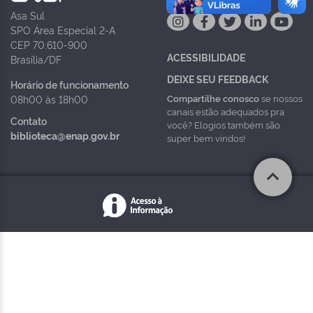
Asa Sul
SPO Área Especial 2-A
CEP 70.610-900
ACESSIBILIDADE
Brasília/DF
DEIXE SEU FEEDBACK
Horário de funcionamento
Compartilhe conosco
se nossos
08h00 às 18h00
canais estão adequados pra
Contato
você? Elogios também são
biblioteca@enap.gov.br
super bem vindos!