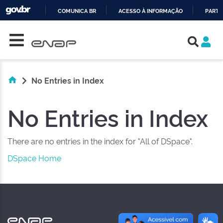
COMUNICA BR
ACESSO À INFORMAÇÃO
PARTI
Skip navigation
IR
PARA
O
CONTEÚDO
No Entries in Index
No Entries in Index
There are no entries in the index for "All of DSpace".
DSpace Home
NAS REDES