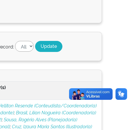
ecord:
(s)
 Welliton Resende (Conteudista/Coordenador(a)
dante)
;
Brasil, Lílian Nogueira (Coordenador(a)
)
;
Sousa, Rogério Alves (Planejador(a)
ional)
;
Cruz, Izaura Maria Santos (Ilustrador(a)