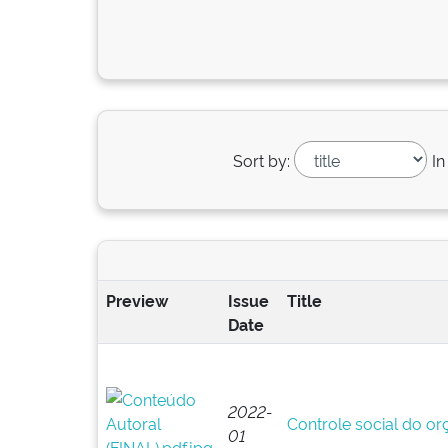
Sort by:
In
Preview
Issue
Title
Date
2022-
Controle social do o
01