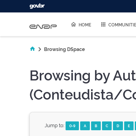
Skip navigation
HOME
COMMUNITI
Browsing DSpace
Browsing by Aut
(Conteudista/C
Jump to:
0-9
A
B
C
D
E