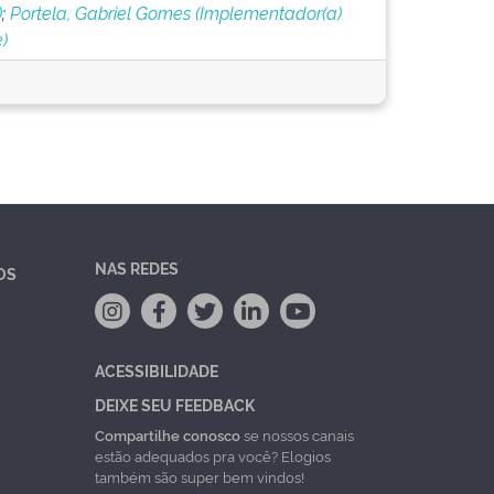
)
;
Portela, Gabriel Gomes (Implementador(a)
)
NAS REDES
OS
ACESSIBILIDADE
DEIXE SEU FEEDBACK
Compartilhe conosco
se nossos canais
estão adequados pra você? Elogios
também são super bem vindos!