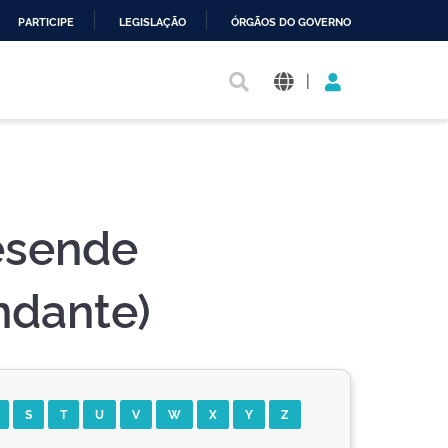
PARTICIPE
LEGISLAÇÃO
ÓRGÃOS DO GOVERNO
|
Resende
ndante)
S
T
U
V
W
X
Y
Z