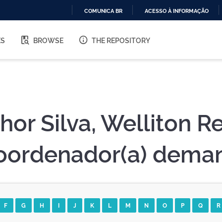
COMUNICA BR
ACESSO À INFORMAÇÃO
IR
PARA
ES
BROWSE
THE REPOSITORY
O
CONTEÚDO
hor Silva, Welliton 
oordenador(a) dema
F
G
H
I
J
K
L
M
N
O
P
Q
R