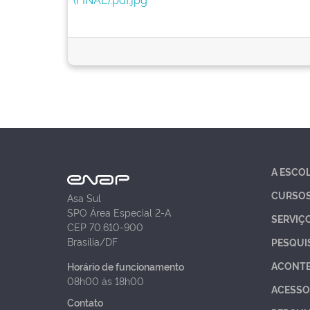
A ESCO
CURSO
Asa Sul
SPO Área Especial 2-A
SERVIÇ
CEP 70.610-900
Brasília/DF
PESQUI
ACONT
Horário de funcionamento
08h00 às 18h00
ACESSO
Contato