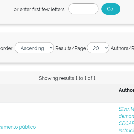
or enter first few letters:
 order:
Results/Page
Authors/R
Showing results 1 to 1 of 1
Author
Silva,
deman
CDCAP
rçamento público
instruc