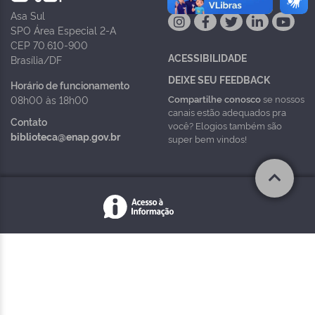
Asa Sul
SPO Área Especial 2-A
CEP 70.610-900
ACESSIBILIDADE
Brasília/DF
DEIXE SEU FEEDBACK
Horário de funcionamento
Compartilhe conosco
se nossos
08h00 às 18h00
canais estão adequados pra
Contato
você? Elogios também são
biblioteca@enap.gov.br
super bem vindos!