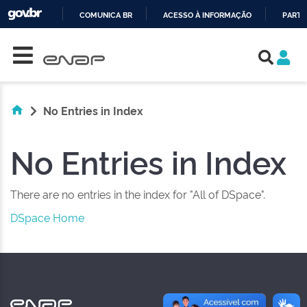
COMUNICA BR
ACESSO À INFORMAÇÃO
PARTI
Skip navigation
IR
PARA
O
CONTEÚDO
No Entries in Index
No Entries in Index
There are no entries in the index for "All of DSpace".
DSpace Home
NAS REDES