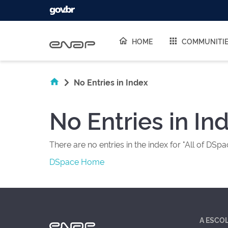
Skip navigation
HOME
COMMUNITI
No Entries in Index
No Entries in In
There are no entries in the index for "All of DSpa
DSpace Home
A ESCO