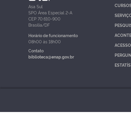
CURSO
Asa Sul
SPO Área Especial 2-A
SERVIÇ
CEP 70.610-900
Brasília/DF
PESQUI
ACONT
Horário de funcionamento
08h00 às 18h00
ACESSO
Contato
PERGUN
biblioteca@enap.gov.br
ESTATÍS