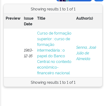
Showing results 1 to 1 of 1
Preview
Issue
Title
Author(s)
Date
Curso de formação
superior : curso de
formação
Senna, José
1983-
intermediária : o
Júlio de
12-16
papel do Banco
Almeida
Central no contexto
econômico-
financeiro nacional
Showing results 1 to 1 of 1