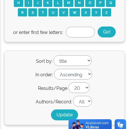
H
I
J
K
L
M
N
O
P
Q
R
S
T
U
V
W
X
Y
Z
or enter first few letters:
Sort by:
In order:
Results/Page
Authors/Record: