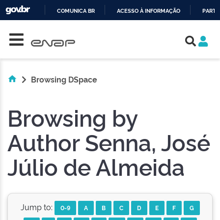
COMUNICA BR
ACESSO À INFORMAÇÃO
PARTI
Skip navigation
IR
PARA
O
CONTEÚDO
Browsing DSpace
Browsing by
Author Senna, José
Júlio de Almeida
Jump to:
0-9
A
B
C
D
E
F
G