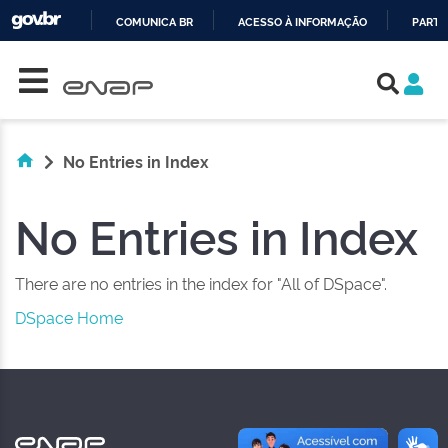
COMUNICA BR
ACESSO À INFORMAÇÃO
PARTI
Skip navigation
IR
PARA
O
CONTEÚDO
No Entries in Index
No Entries in Index
There are no entries in the index for "All of DSpace".
DSpace Home
NAS REDES