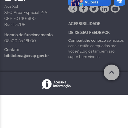
Asa Sul
SPO Área Especial 2-A
CEP 70.610-900
ACESSIBILIDADE
Brasília/DF
DEIXE SEU FEEDBACK
Horário de funcionamento
Compartilhe conosco
se nossos
08h00 às 18h00
canais estão adequados pra
Contato
você? Elogios também são
biblioteca@enap.gov.br
super bem vindos!