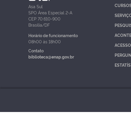
CURSO
Asa Sul
SPO Área Especial 2-A
SERVIÇ
CEP 70.610-900
Brasília/DF
PESQUI
ACONT
Horário de funcionamento
08h00 às 18h00
ACESSO
Contato
PERGUN
biblioteca@enap.gov.br
ESTATÍS