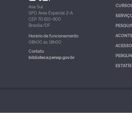
CURSO
Asa Sul
SPO Área Especial 2-A
SERVIÇ
CEP 70.610-900
Brasília/DF
PESQUI
ACONT
Horário de funcionamento
08h00 às 18h00
ACESSO
Contato
PERGUN
biblioteca@enap.gov.br
ESTATÍS