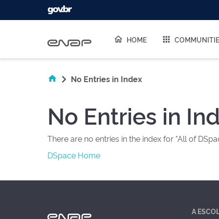
Skip navigation
HOME
COMMUNITI
No Entries in Index
No Entries in In
There are no entries in the index for "All of DSpa
DSpace Home
A ESCO