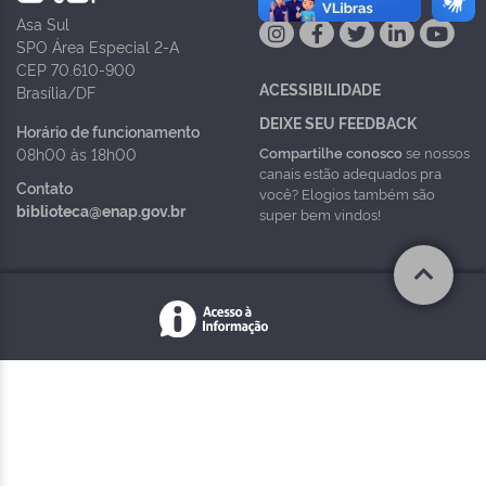
Asa Sul
SPO Área Especial 2-A
CEP 70.610-900
ACESSIBILIDADE
Brasília/DF
DEIXE SEU FEEDBACK
Horário de funcionamento
Compartilhe conosco
se nossos
08h00 às 18h00
canais estão adequados pra
Contato
você? Elogios também são
biblioteca@enap.gov.br
super bem vindos!