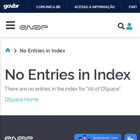
COMUNICA BR
ACESSO À INFORMAÇÃO
PARTI
Skip navigation
IR
PARA
O
CONTEÚDO
No Entries in Index
No Entries in Index
There are no entries in the index for "All of DSpace".
DSpace Home
NAS REDES