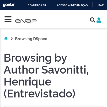
COMUNICA BR
ACESSO À INFORMAÇÃO
PARTI
Skip navigation
IR
PARA
O
CONTEÚDO
Browsing DSpace
Browsing by
Author Savonitti,
Henrique
(Entrevistado)