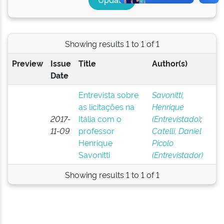
Showing results 1 to 1 of 1
Preview
Issue
Title
Author(s)
Date
Entrevista sobre
Savonitti,
as licitações na
Henrique
2017-
Itália com o
(Entrevistado)
;
11-09
professor
Catelli, Daniel
Henrique
Picolo
Savonitti
(Entrevistador)
Showing results 1 to 1 of 1