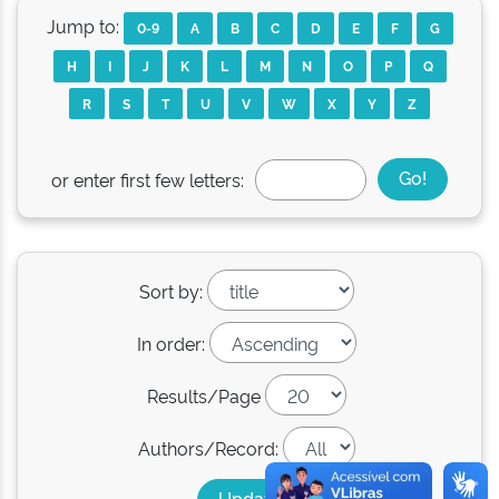
Jump to:
0-9
A
B
C
D
E
F
G
H
I
J
K
L
M
N
O
P
Q
R
S
T
U
V
W
X
Y
Z
or enter first few letters:
Sort by:
In order:
Results/Page
Authors/Record: