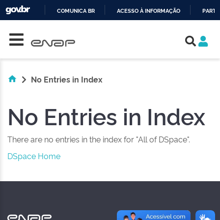
COMUNICA BR
ACESSO À INFORMAÇÃO
PARTI
Skip navigation
IR
PARA
O
CONTEÚDO
No Entries in Index
No Entries in Index
There are no entries in the index for "All of DSpace".
DSpace Home
NAS REDES