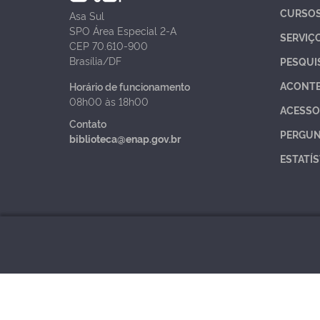
CURSO
Asa Sul
SPO Área Especial 2-A
SERVIÇ
CEP 70.610-900
Brasília/DF
PESQUI
ACONT
Horário de funcionamento
08h00 às 18h00
ACESSO
Contato
PERGUN
biblioteca@enap.gov.br
ESTATÍS