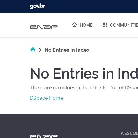
Skip navigation
HOME
COMMUNITI
No Entries in Index
No Entries in In
There are no entries in the index for "All of DSpa
DSpace Home
A ESCO