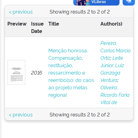
< previous
Showing results 2 to 2 of 2
Preview
Issue
Title
Author(s)
Date
Pereira,
Menção honrosa.
Carlos Márcio
Compensação,
Ortiz
;
Leite
restituição,
Júnior, Luiz
2016
ressarcimento e
Gonzaga
reembolso: do caos
Ventura
;
ao projeto metas
Oliveira,
regional
Ricardo Faria
Vital de
< previous
Showing results 2 to 2 of 2