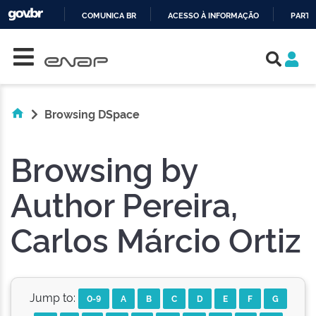
COMUNICA BR
ACESSO À INFORMAÇÃO
PARTI
Skip navigation
IR
PARA
O
CONTEÚDO
Browsing DSpace
Browsing by
Author Pereira,
Carlos Márcio Ortiz
Jump to:
0-9
A
B
C
D
E
F
G