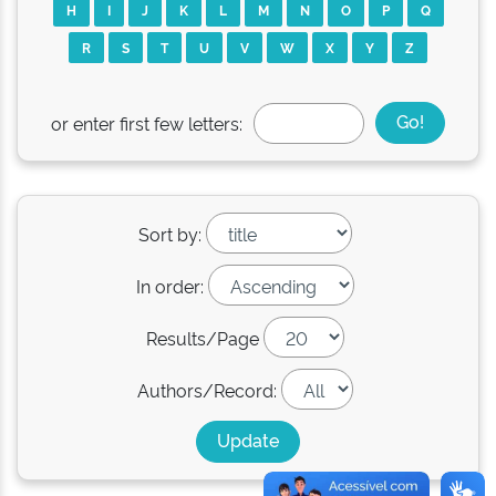
H
I
J
K
L
M
N
O
P
Q
R
S
T
U
V
W
X
Y
Z
or enter first few letters:
Sort by:
In order:
Results/Page
Authors/Record: