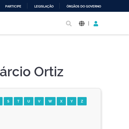
PARTICIPE
LEGISLAÇÃO
ÓRGÃOS DO GOVERNO
|
árcio Ortiz
S
T
U
V
W
X
Y
Z