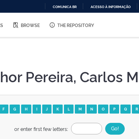
COMUNICA BR
ACESSO À INFORMAÇÃO
IR
PARA
ES
BROWSE
THE REPOSITORY
O
CONTEÚDO
or Pereira, Carlos M
F
G
H
I
J
K
L
M
N
O
P
Q
R
or enter first few letters: