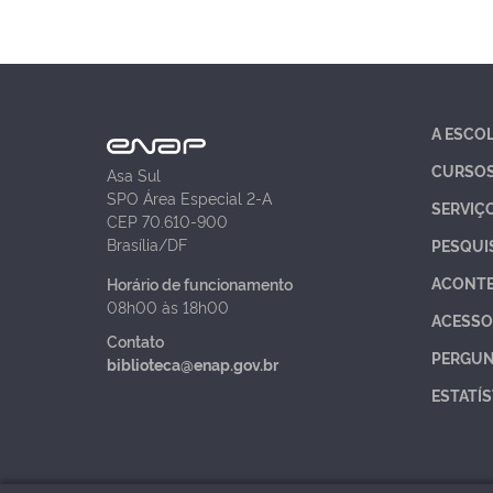
A ESCO
CURSO
Asa Sul
SPO Área Especial 2-A
SERVIÇ
CEP 70.610-900
Brasília/DF
PESQUI
ACONT
Horário de funcionamento
08h00 às 18h00
ACESSO
Contato
PERGUN
biblioteca@enap.gov.br
ESTATÍS