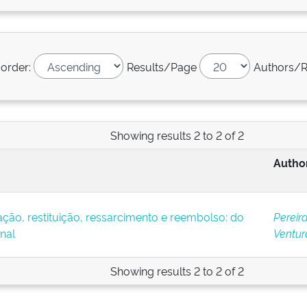
 order:
Results/Page
Authors/R
Showing results 2 to 2 of 2
Author
o, restituição, ressarcimento e reembolso: do
Pereira
nal
Ventur
Showing results 2 to 2 of 2