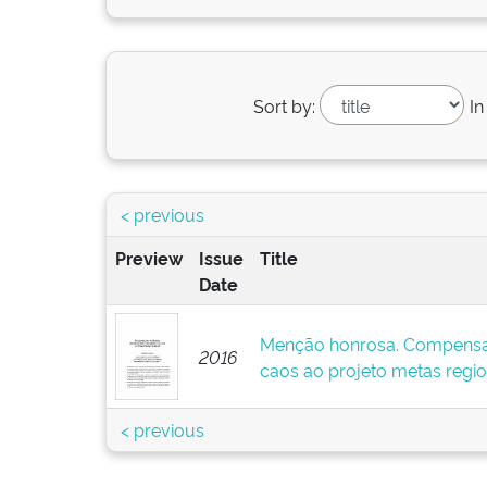
Sort by:
In
< previous
Preview
Issue
Title
Date
Menção honrosa. Compensaçã
2016
caos ao projeto metas regio
< previous