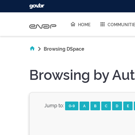
Skip navigation
HOME
COMMUNITI
Browsing DSpace
Browsing by Auth
Jump to:
0-9
A
B
C
D
E