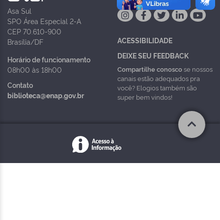
Asa Sul
SPO Área Especial 2-A
CEP 70.610-900
ACESSIBILIDADE
Brasília/DF
DEIXE SEU FEEDBACK
Horário de funcionamento
Compartilhe conosco
se nossos
08h00 às 18h00
canais estão adequados pra
Contato
você? Elogios também são
biblioteca@enap.gov.br
super bem vindos!