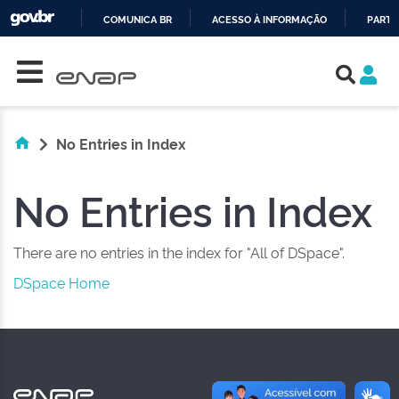
COMUNICA BR
ACESSO À INFORMAÇÃO
PARTI
Skip navigation
IR
PARA
O
CONTEÚDO
No Entries in Index
No Entries in Index
There are no entries in the index for "All of DSpace".
DSpace Home
NAS REDES