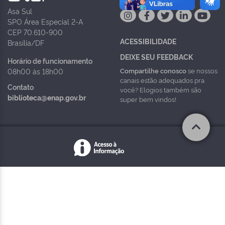
Asa Sul
SPO Área Especial 2-A
CEP 70.610-900
ACESSIBILIDADE
Brasília/DF
DEIXE SEU FEEDBACK
Horário de funcionamento
Compartilhe conosco
se nossos
08h00 às 18h00
canais estão adequados pra
Contato
você? Elogios também são
biblioteca@enap.gov.br
super bem vindos!