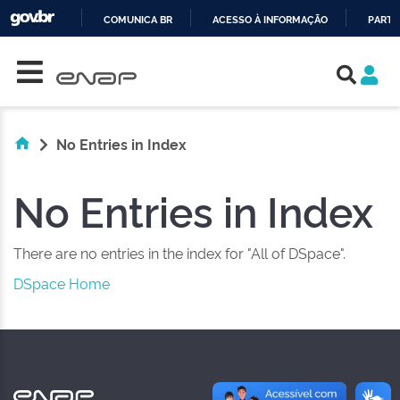
COMUNICA BR
ACESSO À INFORMAÇÃO
PARTI
Skip navigation
IR
PARA
O
CONTEÚDO
No Entries in Index
No Entries in Index
There are no entries in the index for "All of DSpace".
DSpace Home
NAS REDES