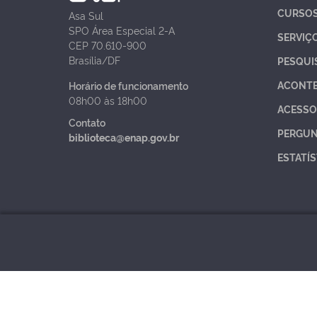
CURSO
Asa Sul
SPO Área Especial 2-A
SERVIÇ
CEP 70.610-900
Brasília/DF
PESQUI
ACONT
Horário de funcionamento
08h00 às 18h00
ACESSO
Contato
PERGUN
biblioteca@enap.gov.br
ESTATÍS