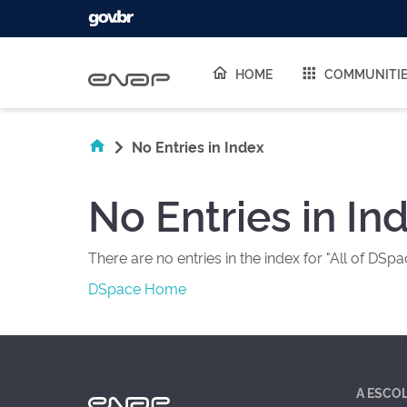
Skip navigation
HOME
COMMUNITI
No Entries in Index
No Entries in In
There are no entries in the index for "All of DSpa
DSpace Home
A ESCO