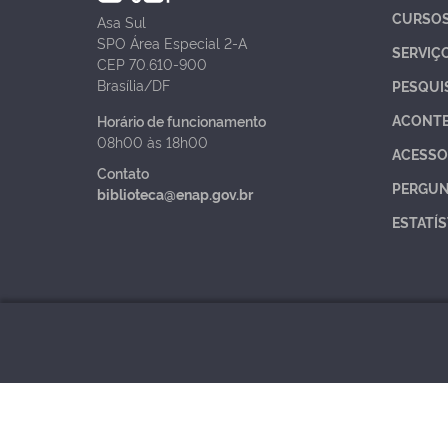
CURSO
Asa Sul
SPO Área Especial 2-A
SERVIÇ
CEP 70.610-900
Brasília/DF
PESQUI
ACONT
Horário de funcionamento
08h00 às 18h00
ACESSO
Contato
PERGUN
biblioteca@enap.gov.br
ESTATÍS