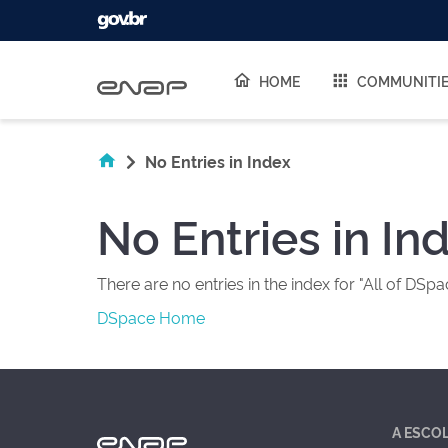
Skip navigation
HOME
COMMUNITI
No Entries in Index
No Entries in In
There are no entries in the index for "All of DSpa
DSpace Home
A ESCO