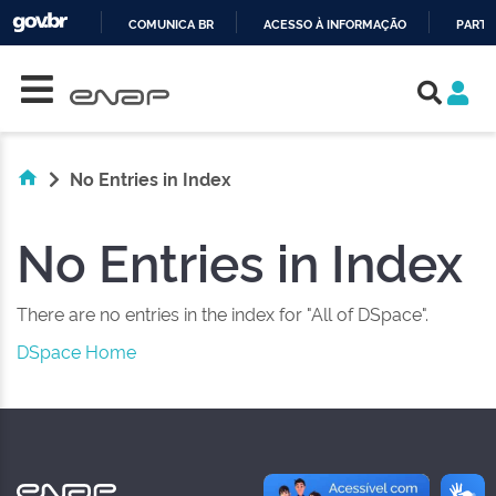
COMUNICA BR
ACESSO À INFORMAÇÃO
PARTI
Skip navigation
IR
PARA
O
CONTEÚDO
No Entries in Index
No Entries in Index
There are no entries in the index for "All of DSpace".
DSpace Home
NAS REDES