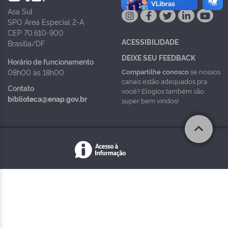
Asa Sul
SPO Área Especial 2-A
CEP 70.610-900
ACESSIBILIDADE
Brasília/DF
DEIXE SEU FEEDBACK
Horário de funcionamento
Compartilhe conosco
se nossos
08h00 às 18h00
canais estão adequados pra
Contato
você? Elogios também são
biblioteca@enap.gov.br
super bem vindos!