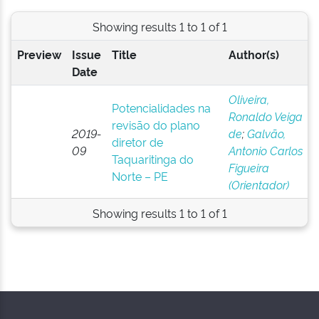
Showing results 1 to 1 of 1
Preview
Issue
Title
Author(s)
Date
Oliveira,
Potencialidades na
Ronaldo Veiga
revisão do plano
2019-
de
;
Galvão,
diretor de
09
Antonio Carlos
Taquaritinga do
Figueira
Norte – PE
(Orientador)
Showing results 1 to 1 of 1