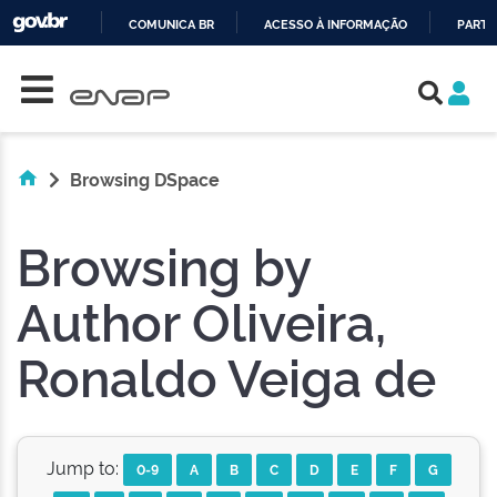
COMUNICA BR
ACESSO À INFORMAÇÃO
PARTI
Skip navigation
IR
PARA
O
CONTEÚDO
Browsing DSpace
Browsing by
Author Oliveira,
Ronaldo Veiga de
Jump to:
0-9
A
B
C
D
E
F
G