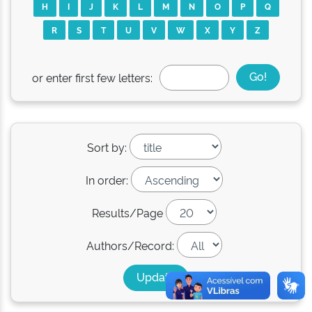
H
I
J
K
L
M
N
O
P
Q
R
S
T
U
V
W
X
Y
Z
or enter first few letters:
Sort by:
In order:
Results/Page
Authors/Record: