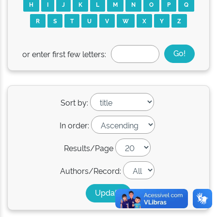
H
I
J
K
L
M
N
O
P
Q
R
S
T
U
V
W
X
Y
Z
or enter first few letters:
Sort by:
In order:
Results/Page
Authors/Record: