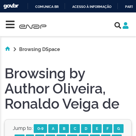
COMUNICA BR
ACESSO À INFORMAÇÃO
PARTI
Skip navigation
IR
PARA
O
CONTEÚDO
Browsing DSpace
Browsing by
Author Oliveira,
Ronaldo Veiga de
Jump to:
0-9
A
B
C
D
E
F
G