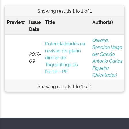
Showing results 1 to 1 of 1
Preview
Issue
Title
Author(s)
Date
Oliveira,
Potencialidades na
Ronaldo Veiga
revisão do plano
2019-
de
;
Galvão,
diretor de
09
Antonio Carlos
Taquaritinga do
Figueira
Norte – PE
(Orientador)
Showing results 1 to 1 of 1