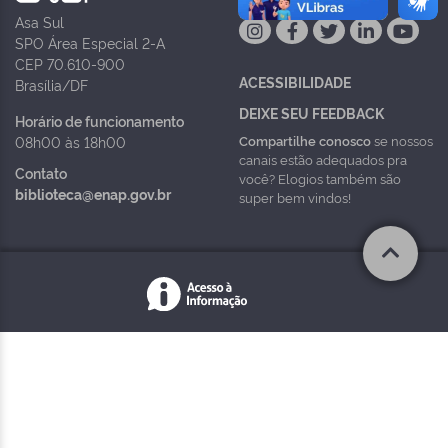
Asa Sul
SPO Área Especial 2-A
CEP 70.610-900
ACESSIBILIDADE
Brasília/DF
DEIXE SEU FEEDBACK
Horário de funcionamento
Compartilhe conosco
se nossos
08h00 às 18h00
canais estão adequados pra
Contato
você? Elogios também são
biblioteca@enap.gov.br
super bem vindos!