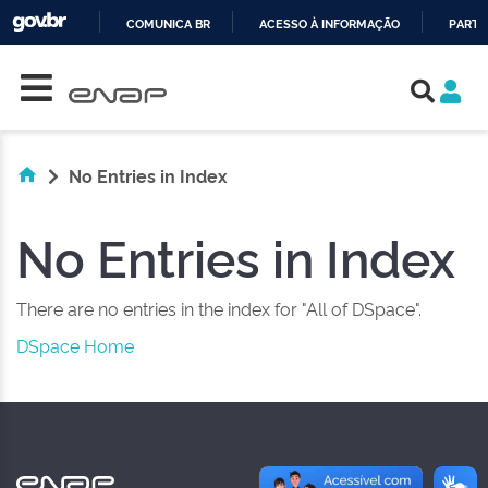
COMUNICA BR
ACESSO À INFORMAÇÃO
PARTI
Skip navigation
IR
PARA
O
CONTEÚDO
No Entries in Index
No Entries in Index
There are no entries in the index for "All of DSpace".
DSpace Home
NAS REDES