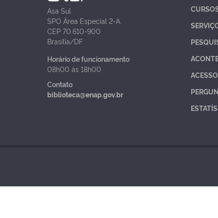
CURSO
Asa Sul
SPO Área Especial 2-A
SERVIÇ
CEP 70.610-900
Brasília/DF
PESQUI
ACONT
Horário de funcionamento
08h00 às 18h00
ACESSO
Contato
PERGUN
biblioteca@enap.gov.br
ESTATÍS