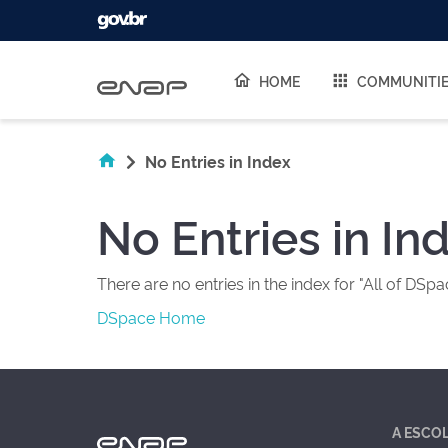
Skip navigation
HOME
COMMUNITI
No Entries in Index
No Entries in In
There are no entries in the index for "All of DSpa
DSpace Home
A ESCO