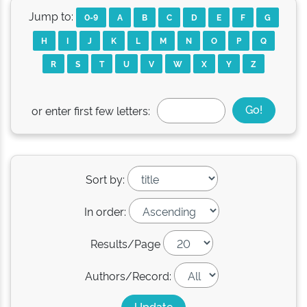
Jump to:
0-9
A
B
C
D
E
F
G
H
I
J
K
L
M
N
O
P
Q
R
S
T
U
V
W
X
Y
Z
or enter first few letters:
Sort by:
In order:
Results/Page
Authors/Record: