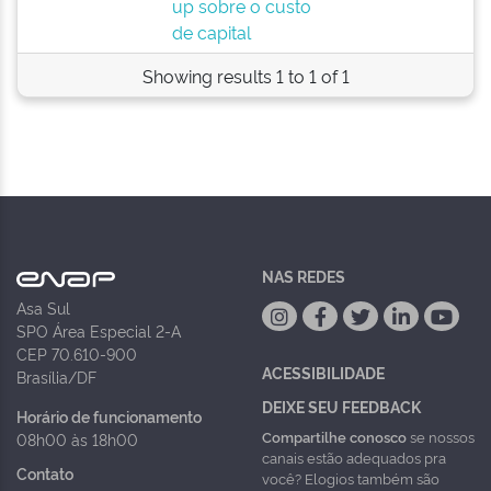
up sobre o custo
de capital
Showing results 1 to 1 of 1
NAS REDES
Asa Sul
SPO Área Especial 2-A
CEP 70.610-900
ACESSIBILIDADE
Brasília/DF
DEIXE SEU FEEDBACK
Horário de funcionamento
Compartilhe conosco
se nossos
08h00 às 18h00
canais estão adequados pra
Contato
você? Elogios também são