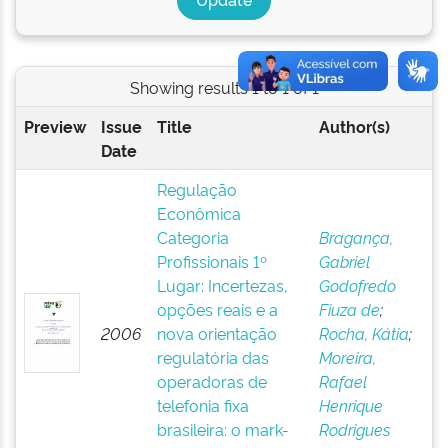
Showing results 1 to 1 of 1
Preview
Issue
Title
Author(s)
Date
Regulação
Econômica
Categoria
Bragança,
Profissionais 1º
Gabriel
Lugar: Incertezas,
Godofredo
opções reais e a
Fiuza de
;
2006
nova orientação
Rocha, Kátia
;
regulatória das
Moreira,
operadoras de
Rafael
telefonia fixa
Henrique
brasileira: o mark-
Rodrigues