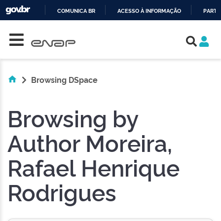
COMUNICA BR
ACESSO À INFORMAÇÃO
PARTI
Skip navigation
IR
PARA
O
CONTEÚDO
Browsing DSpace
Browsing by
Author Moreira,
Rafael Henrique
Rodrigues