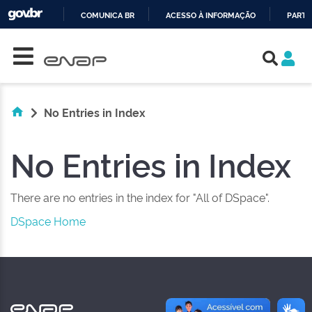
COMUNICA BR
ACESSO À INFORMAÇÃO
PARTI
Skip navigation
IR
PARA
O
CONTEÚDO
No Entries in Index
No Entries in Index
There are no entries in the index for "All of DSpace".
DSpace Home
NAS REDES