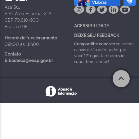
Asa Sul
SPO Área Especial 2-A
CEP 70.610-900
ACESSIBILIDADE
Brasília/DF
DEIXE SEU FEEDBACK
Horário de funcionamento
Compartilhe conosco
se nossos
08h00 às 18h00
canais estão adequados pra
Contato
você? Elogios também são
biblioteca@enap.gov.br
super bem vindos!