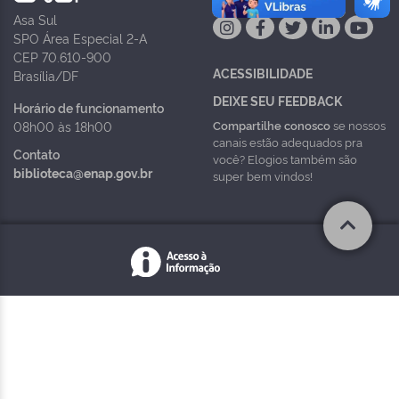
Asa Sul
SPO Área Especial 2-A
CEP 70.610-900
ACESSIBILIDADE
Brasília/DF
DEIXE SEU FEEDBACK
Horário de funcionamento
Compartilhe conosco
se nossos
08h00 às 18h00
canais estão adequados pra
Contato
você? Elogios também são
biblioteca@enap.gov.br
super bem vindos!