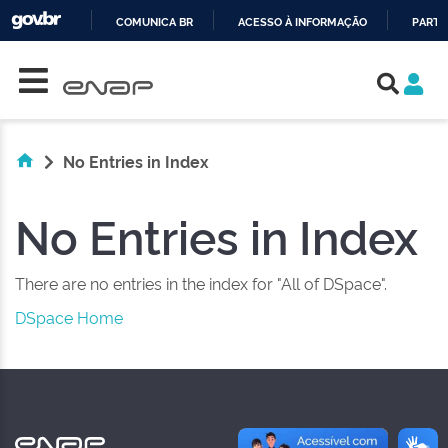
COMUNICA BR
ACESSO À INFORMAÇÃO
PARTI
Skip navigation
IR
PARA
O
CONTEÚDO
No Entries in Index
No Entries in Index
There are no entries in the index for "All of DSpace".
DSpace Home
NAS REDES