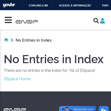
COMUNICA BR
ACESSO À INFORMAÇÃO
PARTI
Skip navigation
IR
PARA
O
CONTEÚDO
No Entries in Index
No Entries in Index
There are no entries in the index for "All of DSpace".
DSpace Home
NAS REDES