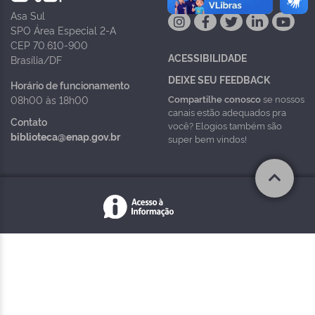
Asa Sul
SPO Área Especial 2-A
CEP 70.610-900
ACESSIBILIDADE
Brasília/DF
DEIXE SEU FEEDBACK
Horário de funcionamento
Compartilhe conosco
se nossos
08h00 às 18h00
canais estão adequados pra
Contato
você? Elogios também são
biblioteca@enap.gov.br
super bem vindos!