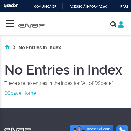
COMUNICA BR
ACESSO À INFORMAÇÃO
PARTI
Skip navigation
IR
PARA
O
CONTEÚDO
No Entries in Index
No Entries in Index
There are no entries in the index for "All of DSpace".
DSpace Home
NAS REDES