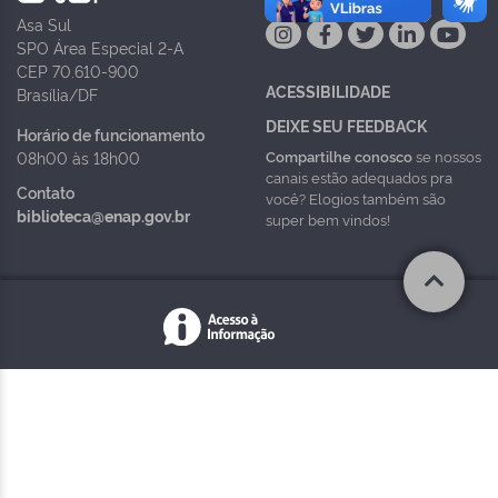
Asa Sul
SPO Área Especial 2-A
CEP 70.610-900
ACESSIBILIDADE
Brasília/DF
DEIXE SEU FEEDBACK
Horário de funcionamento
Compartilhe conosco
se nossos
08h00 às 18h00
canais estão adequados pra
Contato
você? Elogios também são
biblioteca@enap.gov.br
super bem vindos!