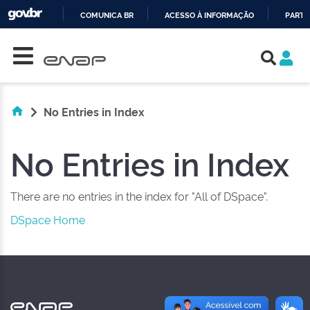
COMUNICA BR
ACESSO À INFORMAÇÃO
PARTI
Skip navigation
IR
PARA
O
CONTEÚDO
No Entries in Index
No Entries in Index
There are no entries in the index for "All of DSpace".
DSpace Home
NAS REDES