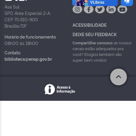
Asa Sul
SPO Área Especial 2-A
CEP 70.610-900
ACESSIBILIDADE
Brasília/DF
DEIXE SEU FEEDBACK
Horário de funcionamento
Compartilhe conosco
se nossos
08h00 às 18h00
canais estão adequados pra
Contato
você? Elogios também são
biblioteca@enap.gov.br
super bem vindos!