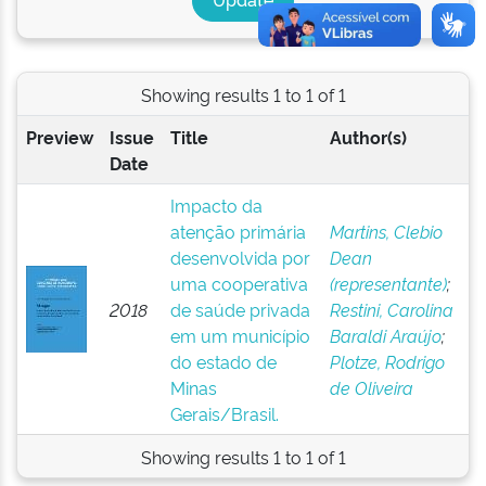
Showing results 1 to 1 of 1
Preview
Issue
Title
Author(s)
Date
Impacto da
atenção primária
Martins, Clebio
desenvolvida por
Dean
uma cooperativa
(representante)
;
2018
de saúde privada
Restini, Carolina
em um município
Baraldi Araújo
;
do estado de
Plotze, Rodrigo
Minas
de Oliveira
Gerais/Brasil.
Showing results 1 to 1 of 1