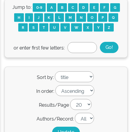
Jump to:
0-9
A
B
C
D
E
F
G
H
I
J
K
L
M
N
O
P
Q
R
S
T
U
V
W
X
Y
Z
or enter first few letters:
Sort by:
In order:
Results/Page
Authors/Record: