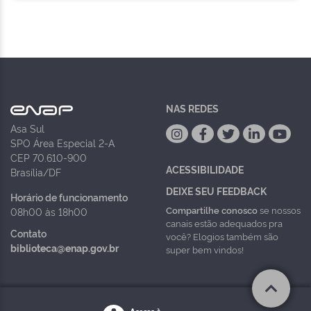
NAS REDES
Asa Sul
SPO Área Especial 2-A
CEP 70.610-900
ACESSIBILIDADE
Brasília/DF
DEIXE SEU FEEDBACK
Horário de funcionamento
Compartilhe conosco
se nossos
08h00 às 18h00
canais estão adequados pra
Contato
você? Elogios também são
biblioteca@enap.gov.br
super bem vindos!