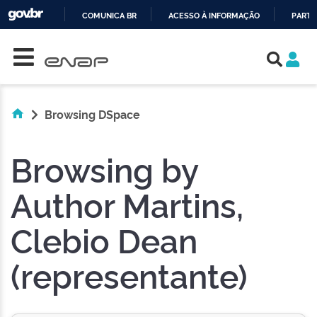
COMUNICA BR
ACESSO À INFORMAÇÃO
PARTI
Skip navigation
IR
PARA
O
CONTEÚDO
Browsing DSpace
Browsing by
Author Martins,
Clebio Dean
(representante)