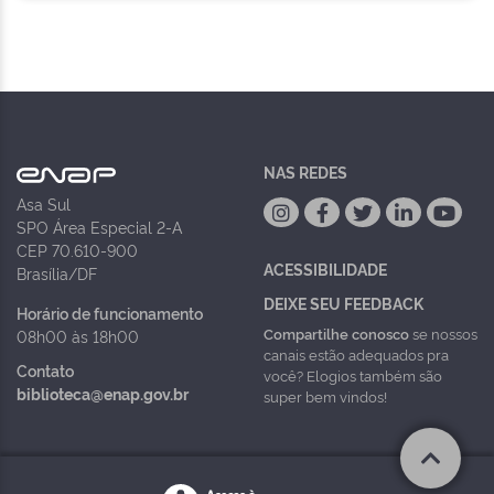
NAS REDES
Asa Sul
SPO Área Especial 2-A
CEP 70.610-900
ACESSIBILIDADE
Brasília/DF
DEIXE SEU FEEDBACK
Horário de funcionamento
Compartilhe conosco
se nossos
08h00 às 18h00
canais estão adequados pra
Contato
você? Elogios também são
biblioteca@enap.gov.br
super bem vindos!