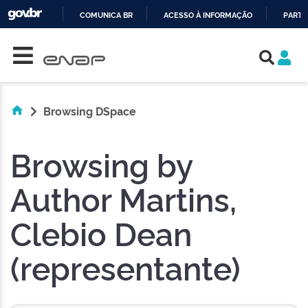
COMUNICA BR
ACESSO À INFORMAÇÃO
PARTI
Skip navigation
IR
PARA
O
CONTEÚDO
Browsing DSpace
Browsing by
Author Martins,
Clebio Dean
(representante)