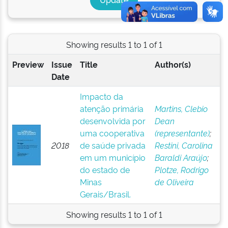
Showing results 1 to 1 of 1
Preview
Issue
Title
Author(s)
Date
Impacto da
atenção primária
Martins, Clebio
desenvolvida por
Dean
uma cooperativa
(representante)
;
2018
de saúde privada
Restini, Carolina
em um município
Baraldi Araújo
;
do estado de
Plotze, Rodrigo
Minas
de Oliveira
Gerais/Brasil.
Showing results 1 to 1 of 1