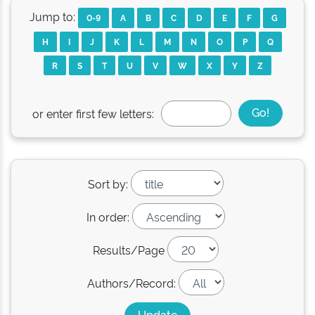
Jump to:
0-9
A
B
C
D
E
F
G
H
I
J
K
L
M
N
O
P
Q
R
S
T
U
V
W
X
Y
Z
or enter first few letters:
Sort by:
In order:
Results/Page
Authors/Record: