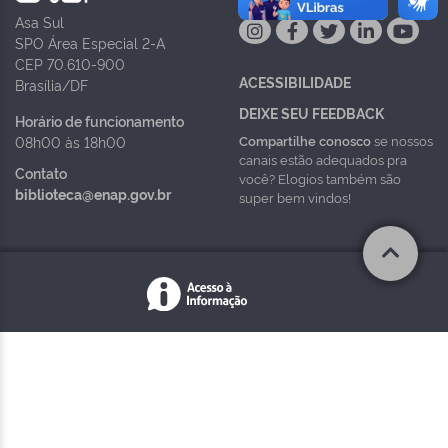
Asa Sul
SPO Área Especial 2-A
CEP 70.610-900
ACESSIBILIDADE
Brasília/DF
DEIXE SEU FEEDBACK
Horário de funcionamento
Compartilhe conosco
se nossos
08h00 às 18h00
canais estão adequados pra
Contato
você? Elogios também são
biblioteca@enap.gov.br
super bem vindos!