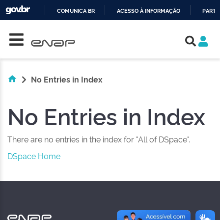
COMUNICA BR
ACESSO À INFORMAÇÃO
PARTI
Skip navigation
IR
PARA
O
CONTEÚDO
No Entries in Index
No Entries in Index
There are no entries in the index for "All of DSpace".
DSpace Home
NAS REDES