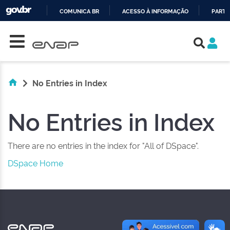
COMUNICA BR
ACESSO À INFORMAÇÃO
PARTI
Skip navigation
IR
PARA
O
CONTEÚDO
No Entries in Index
No Entries in Index
There are no entries in the index for "All of DSpace".
DSpace Home
NAS REDES