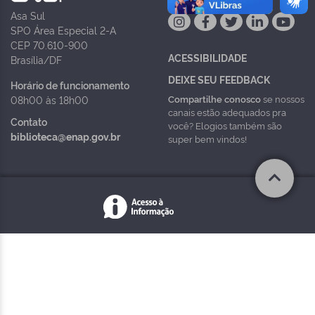
Asa Sul
SPO Área Especial 2-A
CEP 70.610-900
ACESSIBILIDADE
Brasília/DF
DEIXE SEU FEEDBACK
Horário de funcionamento
Compartilhe conosco
se nossos
08h00 às 18h00
canais estão adequados pra
Contato
você? Elogios também são
biblioteca@enap.gov.br
super bem vindos!