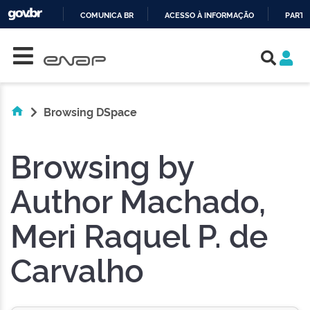
COMUNICA BR
ACESSO À INFORMAÇÃO
PARTI
Skip navigation
IR
PARA
O
CONTEÚDO
Browsing DSpace
Browsing by
Author Machado,
Meri Raquel P. de
Carvalho