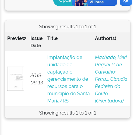
Showing results 1 to 1 of 1
Preview
Issue
Title
Author(s)
Date
Implantação de
Machado, Meri
unidade de
Raquel P. de
captação e
Carvalho
;
2019-
gerenciamento de
Ferraz, Claudia
06-13
recursos para o
Pedreira do
município de Santa
Couto
Maria/RS
(Orientadora)
Showing results 1 to 1 of 1